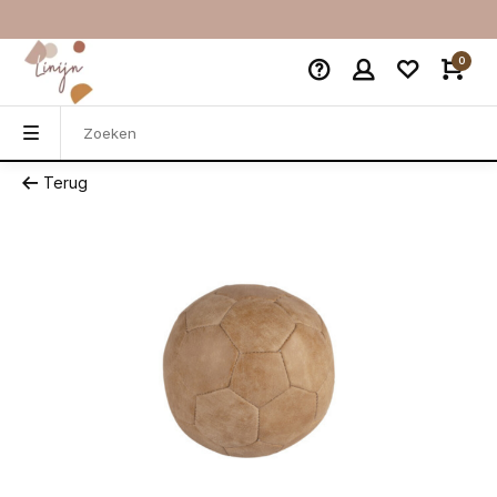
0
Terug