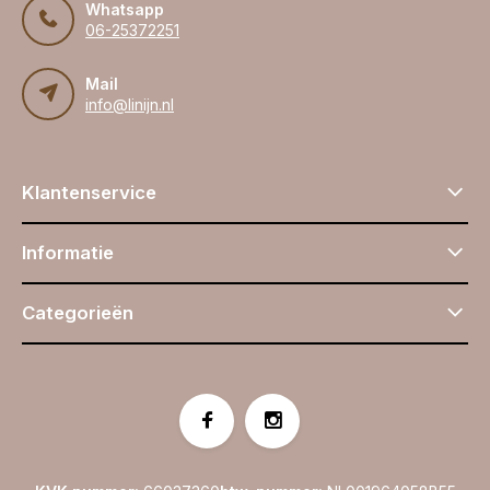
Whatsapp
06-25372251
Mail
info@linijn.nl
Klantenservice
Informatie
Categorieën