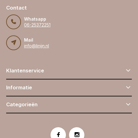
Contact
Whatsapp
06-25372251
Mail
info@linijn.nl
Klantenservice
Informatie
Categorieën