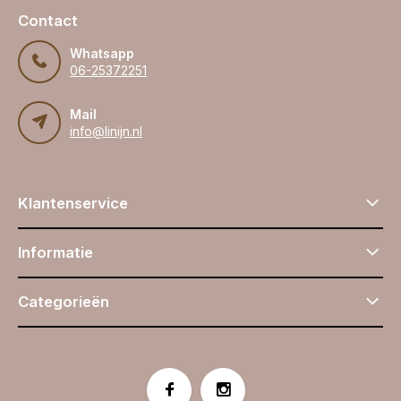
Contact
Whatsapp
06-25372251
Mail
info@linijn.nl
Klantenservice
Informatie
Categorieën