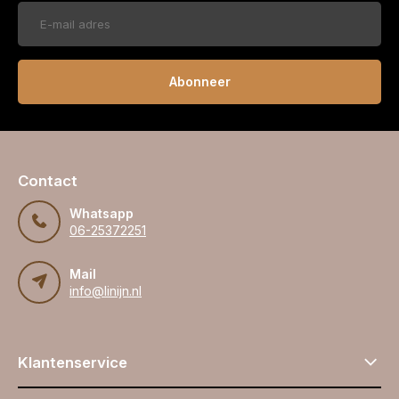
Abonneer
Contact
Whatsapp
06-25372251
Mail
info@linijn.nl
Klantenservice