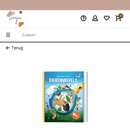
0
Terug