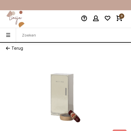
0
Terug