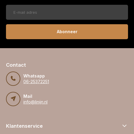
Abonneer
Contact
Whatsapp
06-25372251
Mail
info@linijn.nl
Klantenservice