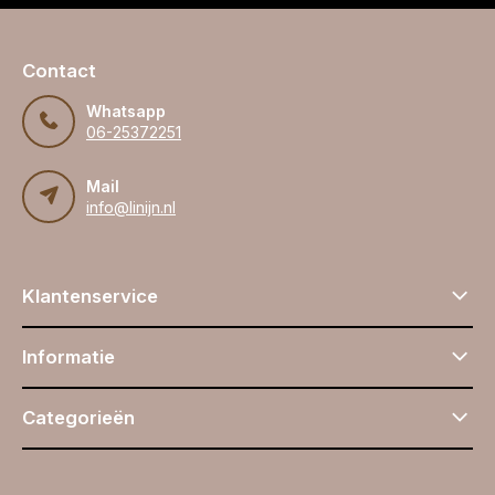
Contact
Whatsapp
06-25372251
Mail
info@linijn.nl
Klantenservice
Informatie
Categorieën