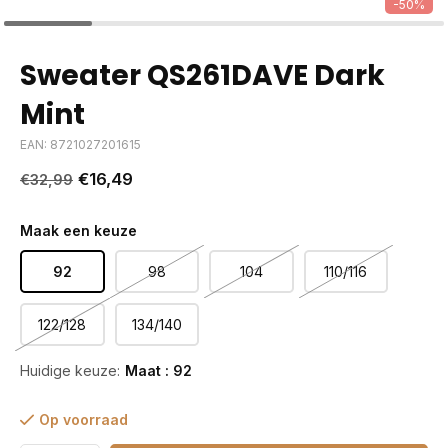
-50%
Sweater QS261DAVE Dark
Mint
EAN: 8721027201615
€16,49
€32,99
Maak een keuze
92
98
104
110/116
122/128
134/140
Huidige keuze:
Maat : 92
Op voorraad