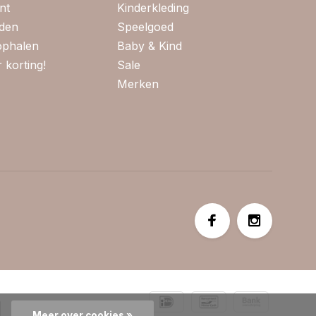
nt
Kinderkleding
jden
Speelgoed
 ophalen
Baby & Kind
 korting!
Sale
Merken
Meer over cookies »