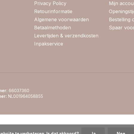
Privacy Policy
Mijn accou
Retourinformatie
Openingsti
Algemene voorwaarden
Bestelling
Betaalmethoden
Spaar voor
Levertijden & verzendkosten
Inpakservice
er:
66037360
er:
NL001964058B55
ebsite te verbeteren. Is dat akkoord?
Ja
Nee