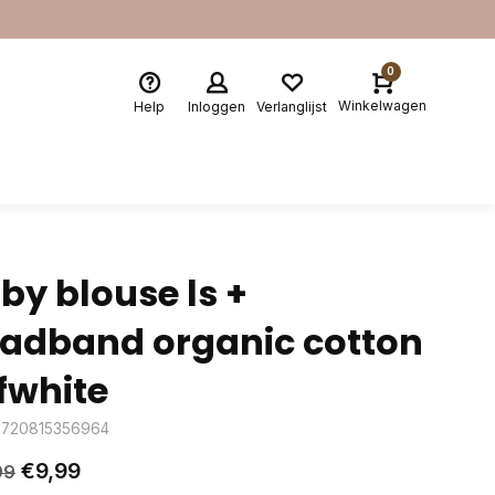
0
Winkelwagen
Help
Inloggen
Verlanglijst
by blouse ls +
adband organic cotton
fwhite
8720815356964
€9,99
99