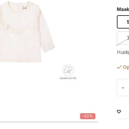
Maak
Huidi
Op
-
-50%