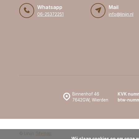
Whatsapp
Mail
06-25372251
info@linijn.nl
Binnenhof 46
KVK numm
7642GW, Wierden
btw-numm
© Linijn
Sitemap
Wij slaan cookies op om onze w