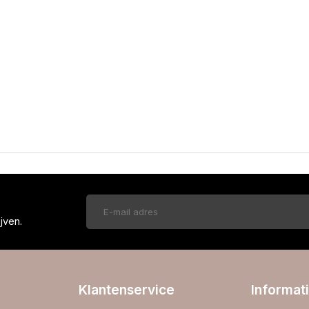
!
jven.
Klantenservice
Informat