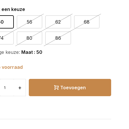
 een keuze
50
56
62
68
74
80
86
ge keuze:
Maat : 50
 voorraad
+
Toevoegen