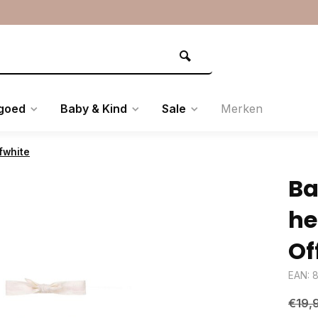
goed
Baby & Kind
Sale
Merken
fwhite
Ba
he
Of
EAN: 
€19,