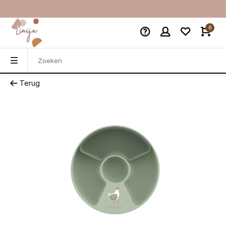
0
Terug