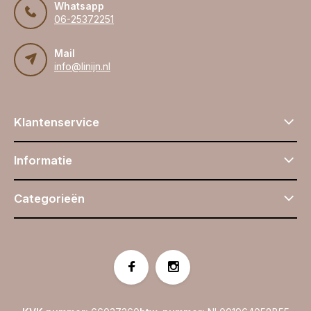
Whatsapp
06-25372251
Mail
info@linijn.nl
Klantenservice
Informatie
Categorieën