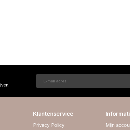
!
jven.
Klantenservice
Informat
Privacy Policy
Mijn accou