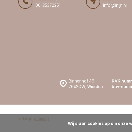
06-25372251
info@linijn.nl
Binnenhof 46
KVK numm
7642GW, Wierden
btw-numm
© Linijn
Sitemap
Wij slaan cookies op om onze w