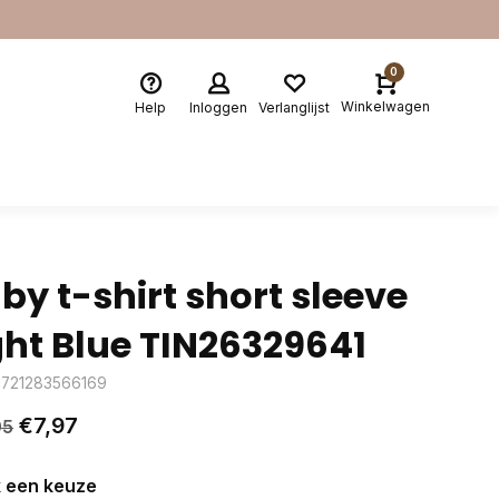
0
Winkelwagen
Help
Inloggen
Verlanglijst
by t-shirt short sleeve
ght Blue TIN26329641
8721283566169
€7,97
95
 een keuze