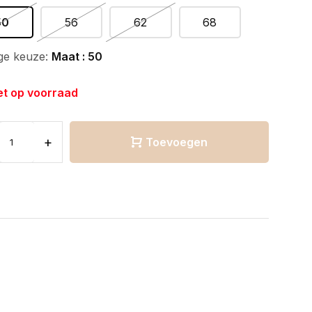
50
56
62
68
ge keuze:
Maat : 50
et op voorraad
+
Toevoegen