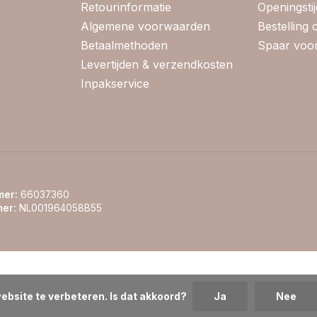
Retourinformatie
Openingsti
Algemene voorwaarden
Bestelling
Betaalmethoden
Spaar voor
Levertijden & verzendkosten
Inpakservice
er:
66037360
er:
NL001964058B55
ebsite te verbeteren. Is dat akkoord?
Ja
Nee