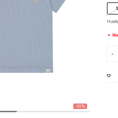
Huidi
Ni
-
-50%