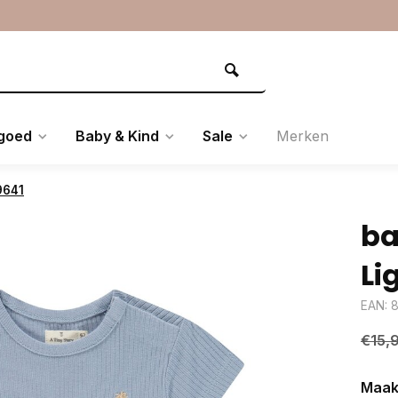
goed
Baby & Kind
Sale
Merken
9641
ba
Li
EAN: 
€15,
Maak