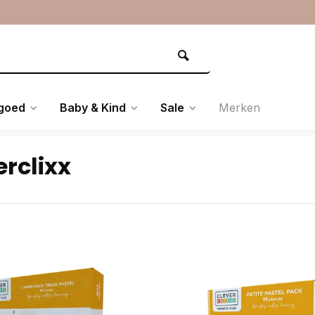
goed
Baby & Kind
Sale
Merken
erclixx