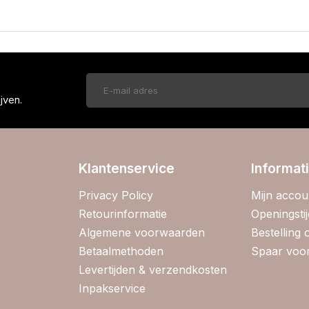
!
jven.
Klantenservice
Informat
Privacy Policy
Mijn accou
Retourinformatie
Openingsti
Algemene voorwaarden
Bestelling
Betaalmethoden
Spaar voor
Levertijden & verzendkosten
Inpakservice