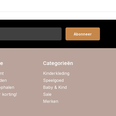
Abonneer
ie
Categorieën
nt
Kinderkleding
jden
Speelgoed
 ophalen
Baby & Kind
 korting!
Sale
Merken