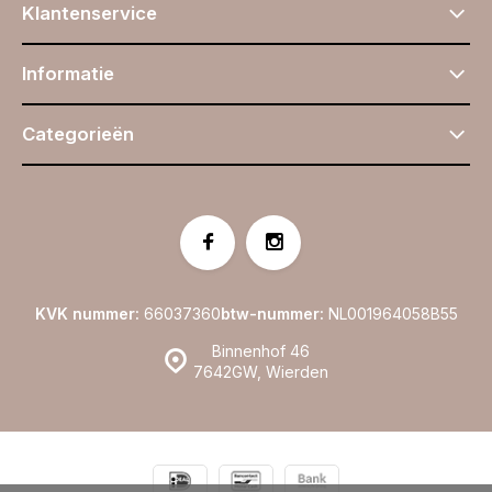
Klantenservice
Informatie
Categorieën
KVK nummer:
66037360
btw-nummer:
NL001964058B55
Binnenhof 46
7642GW, Wierden