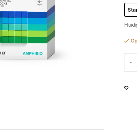
Sta
Huidi
Op
-