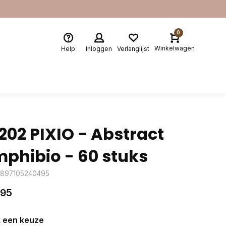
0
Winkelwagen
Help
Inloggen
Verlanglijst
202 PIXIO - Abstract
phibio - 60 stuks
4897105240495
,95
 een keuze