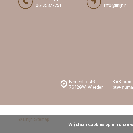
06-25372251
info@linijn.nl
Binnenhof 46
KVK numm
7642GW, Wierden
btw-numm
© Linijn
Sitemap
Wij slaan cookies op om onze w