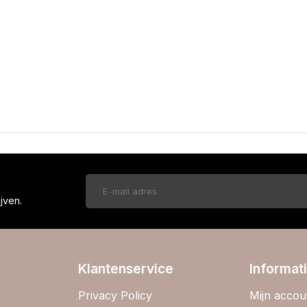
!
jven.
Klantenservice
Informat
Privacy Policy
Mijn accou