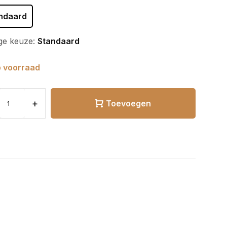
ndaard
ge keuze:
Standaard
 voorraad
+
Toevoegen