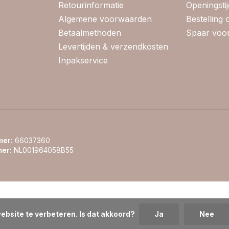
Retourinformatie
Openingsti
Algemene voorwaarden
Bestelling
Betaalmethoden
Spaar voor
Levertijden & verzendkosten
Inpakservice
er:
66037360
er:
NL001964058B55
ebsite te verbeteren. Is dat akkoord?
Ja
Nee