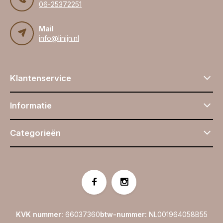
06-25372251
Mail
info@linijn.nl
Klantenservice
Informatie
Categorieën
KVK nummer:
66037360
btw-nummer:
NL001964058B55