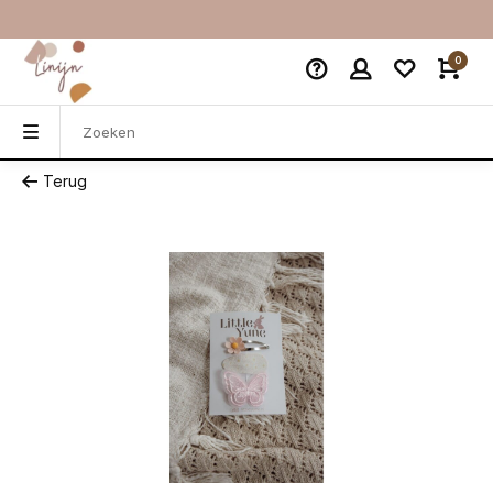
0
Terug