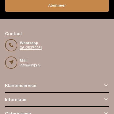
Abonneer
Contact
Whatsapp
06-25372251
Mail
info@linijn.nl
Klantenservice
Informatie
Categorieën