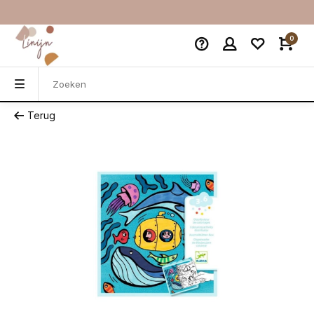
0
Terug