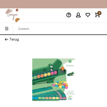
0
Terug