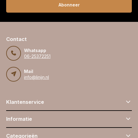
Abonneer
Contact
Whatsapp
06-25372251
Mail
info@linijn.nl
Klantenservice
Informatie
Categorieën