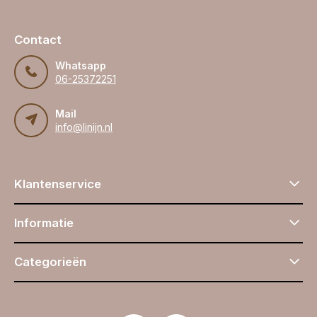
Contact
Whatsapp
06-25372251
Mail
info@linijn.nl
Klantenservice
Informatie
Categorieën