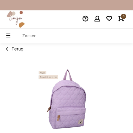
0
Terug