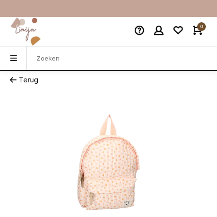
0
Terug