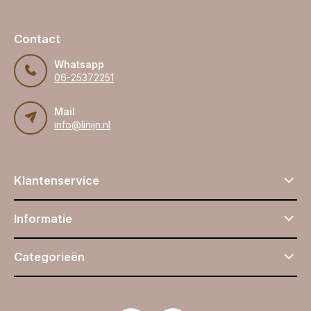
Contact
Whatsapp
06-25372251
Mail
info@linijn.nl
Klantenservice
Informatie
Categorieën