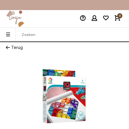
0
Terug