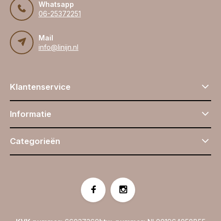
Whatsapp
06-25372251
Mail
info@linijn.nl
Klantenservice
Informatie
Categorieën