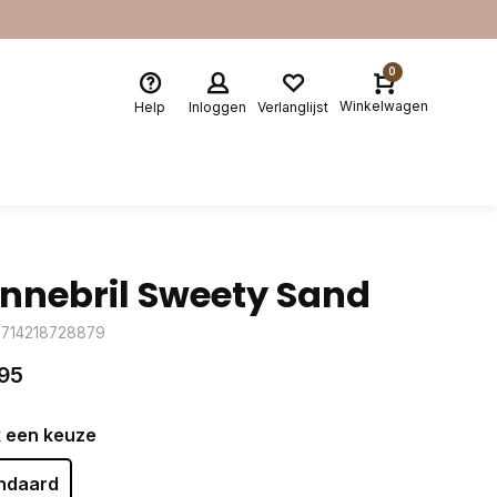
0
Winkelwagen
Help
Inloggen
Verlanglijst
nnebril Sweety Sand
8714218728879
95
 een keuze
ndaard