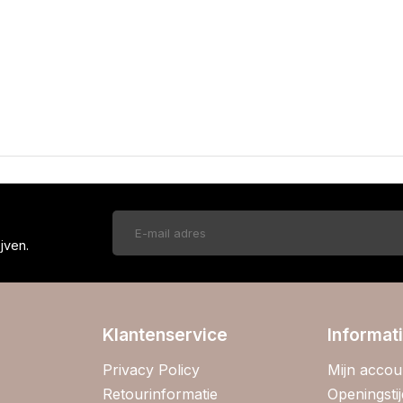
!
jven.
Klantenservice
Informat
Privacy Policy
Mijn accou
Retourinformatie
Openingsti