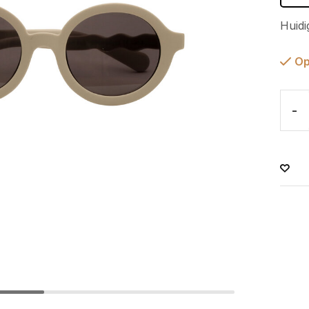
Huidi
Op
-