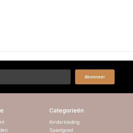
Abonneer
ie
Categorieën
nt
Kinderkleding
jden
Speelgoed