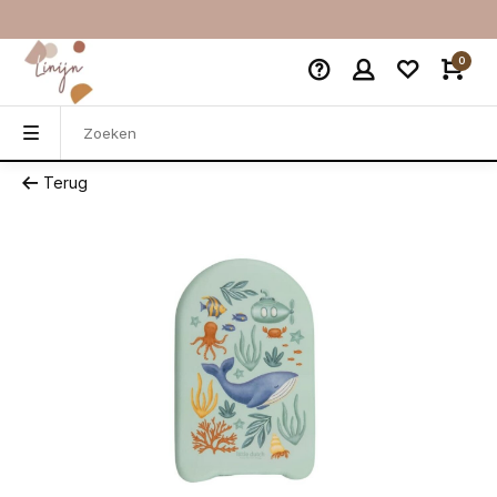
0
Terug