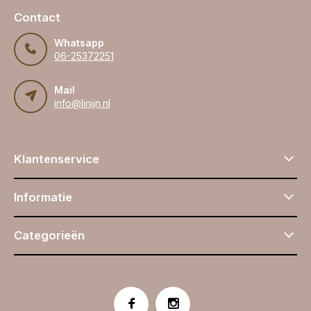
Contact
Whatsapp
06-25372251
Mail
info@linijn.nl
Klantenservice
Informatie
Categorieën