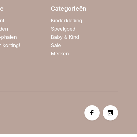
ie
Categorieën
nt
Kinderkleding
jden
Speelgoed
 ophalen
Baby & Kind
 korting!
Sale
Merken