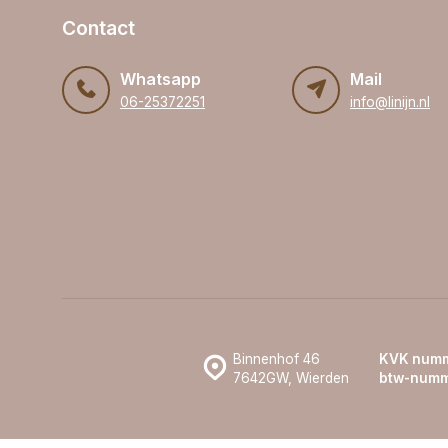
Contact
Whatsapp
Mail
06-25372251
info@linijn.nl
Binnenhof 46
KVK numm
7642GW, Wierden
btw-numm