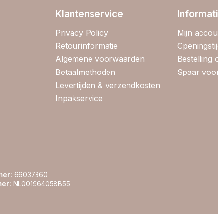
Klantenservice
Informat
Privacy Policy
Mijn accou
Retourinformatie
Openingsti
Algemene voorwaarden
Bestelling
Betaalmethoden
Spaar voor
Levertijden & verzendkosten
Inpakservice
er:
66037360
er:
NL001964058B55