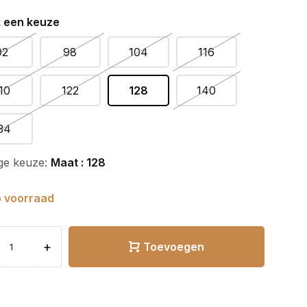
 een keuze
92
98
104
116
10
122
128
140
34
ge keuze:
Maat : 128
 voorraad
+
Toevoegen