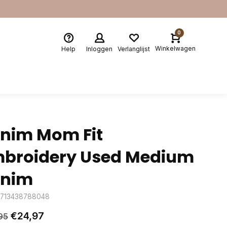
0
Winkelwagen
Help
Inloggen
Verlanglijst
nim Mom Fit
broidery Used Medium
enim
5713438788048
€24,97
95