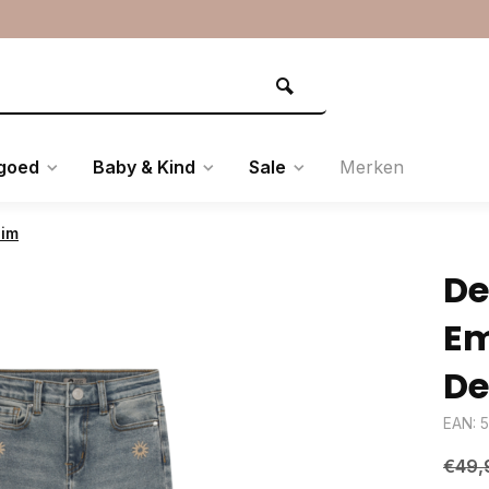
goed
Baby & Kind
Sale
Merken
nim
De
Em
D
EAN: 
€49,