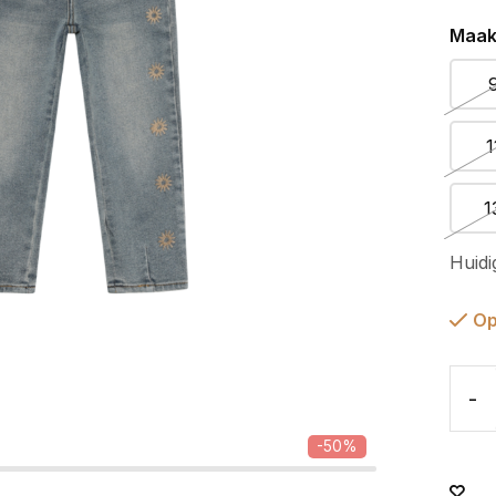
Maak
1
1
Huidi
Op
-
-50%