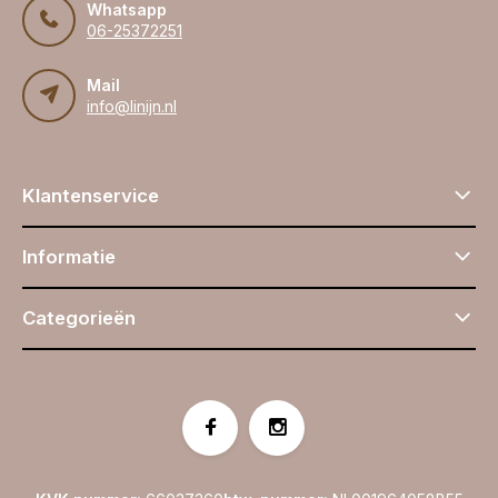
Whatsapp
06-25372251
Mail
info@linijn.nl
Klantenservice
Informatie
Categorieën