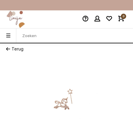
0
Terug