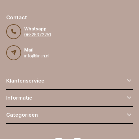
Contact
Whatsapp
06-25372251
Mail
info@linijn.nl
Klantenservice
Informatie
Categorieën