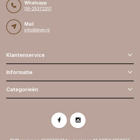
Whatsapp
06-25372251
Mail
info@linijn.nl
Klantenservice
Informatie
Categorieën