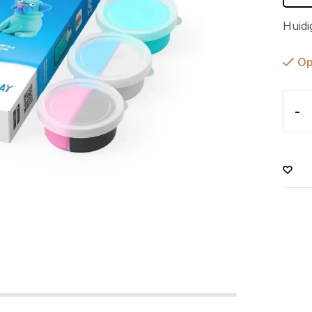
Huidi
Op
-