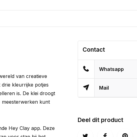
Contact
Whatsapp
wereld van creatieve
drie kleurrijke potjes
Mail
leren is. De klei droogt
 je meesterwerken kunt
Deel dit product
ende Hey Clay app. Deze
tap voor stap bij het