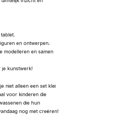
uimtelijk inzicht en
tablet.
t figuren en ontwerpen.
i te modelleren en samen
 je kunstwerk!
 niet alleen een set klei
aal voor kinderen die
lwassenen die hun
in vandaag nog met creëren!