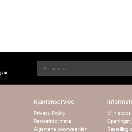
!
jven.
Klantenservice
Informat
Privacy Policy
Mijn accou
Retourinformatie
Openingsti
Algemene voorwaarden
Bestelling