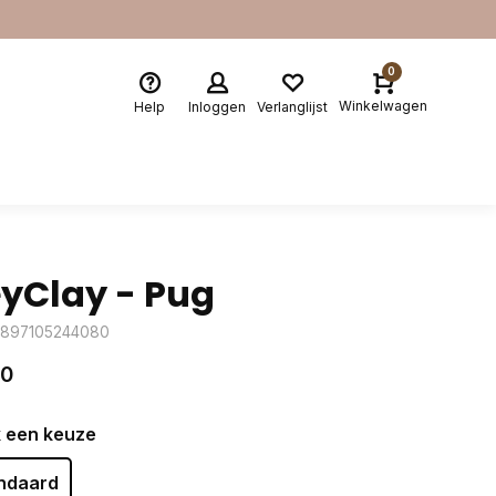
0
Winkelwagen
Help
Inloggen
Verlanglijst
yClay - Pug
4897105244080
50
 een keuze
ndaard