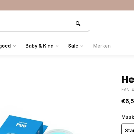
goed
Baby & Kind
Sale
Merken
He
EAN: 
€6,
Maak
Sta