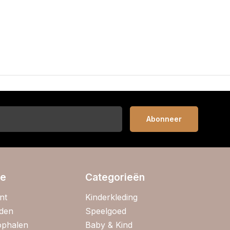
Abonneer
ie
Categorieën
nt
Kinderkleding
jden
Speelgoed
 ophalen
Baby & Kind