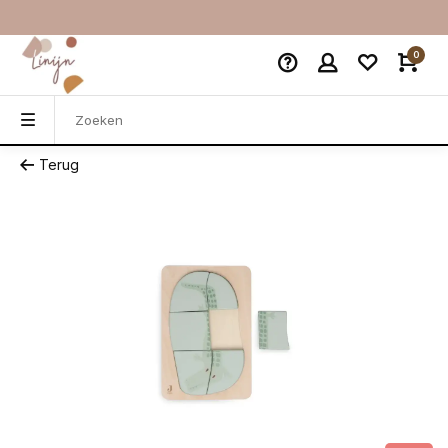
0
Terug