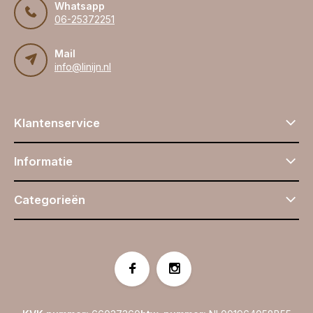
Whatsapp
06-25372251
Mail
info@linijn.nl
Klantenservice
Informatie
Categorieën