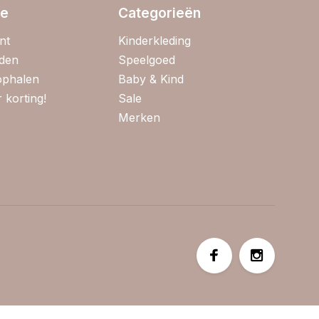
ie
Categorieën
nt
Kinderkleding
jden
Speelgoed
 ophalen
Baby & Kind
 korting!
Sale
Merken