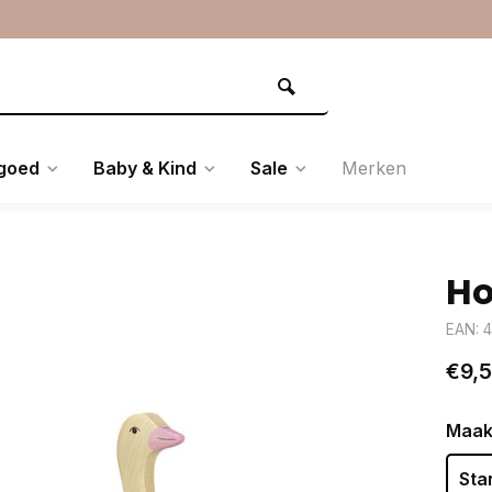
goed
Baby & Kind
Sale
Merken
Ho
EAN: 
€9,
Maak
Sta