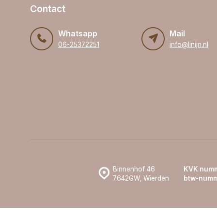
Contact
Whatsapp
Mail
06-25372251
info@linijn.nl
Binnenhof 46
KVK numm
7642GW, Wierden
btw-numm