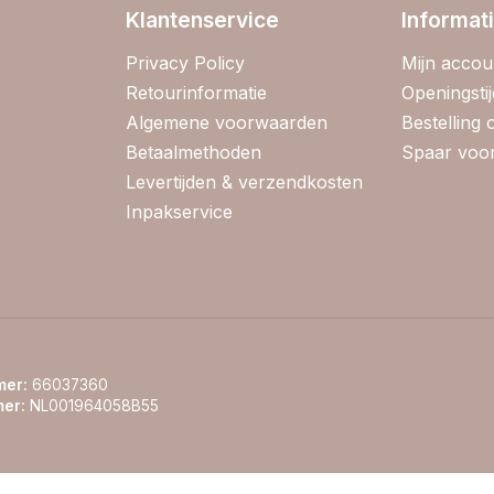
Klantenservice
Informat
Privacy Policy
Mijn accou
Retourinformatie
Openingsti
Algemene voorwaarden
Bestelling
Betaalmethoden
Spaar voor
Levertijden & verzendkosten
Inpakservice
er:
66037360
er:
NL001964058B55