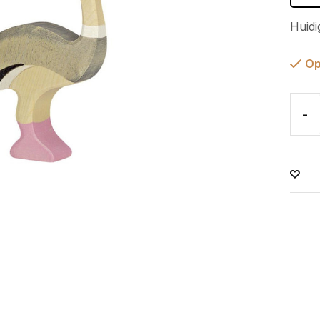
Huidi
Op
-