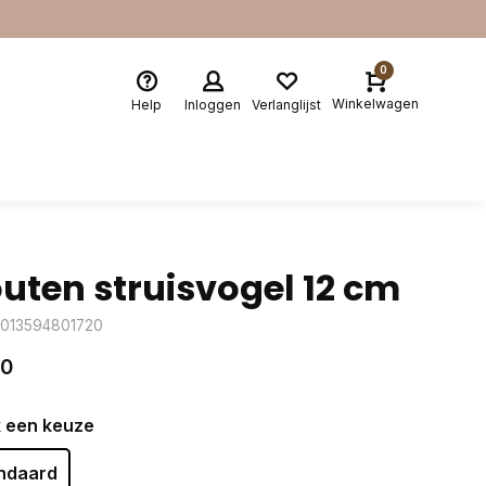
0
Winkelwagen
Help
Inloggen
Verlanglijst
uten struisvogel 12 cm
4013594801720
50
 een keuze
ndaard