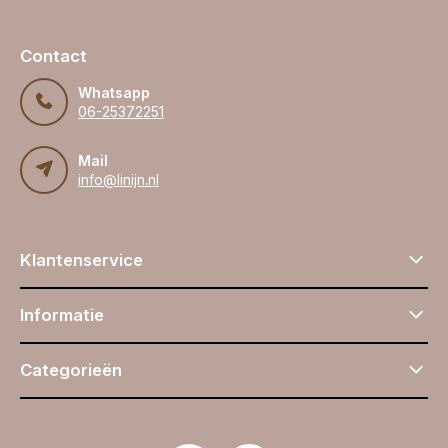
Contact
Whatsapp
06-25372251
Mail
info@linijn.nl
Klantenservice
Informatie
Categorieën