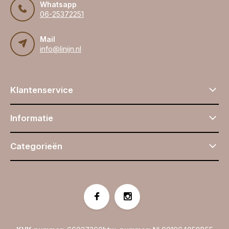
Whatsapp
06-25372251
Mail
info@linijn.nl
Klantenservice
Informatie
Categorieën