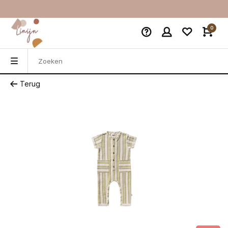
0
Terug