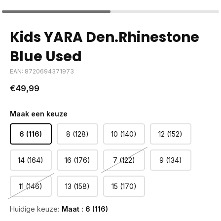
Kids YARA Den.Rhinestone
Blue Used
EAN: 8720694371973
€49,99
Maak een keuze
6 (116)
8 (128)
10 (140)
12 (152)
14 (164)
16 (176)
7 (122)
9 (134)
11 (146)
13 (158)
15 (170)
Huidige keuze:
Maat : 6 (116)