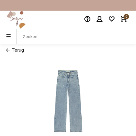
0
Terug