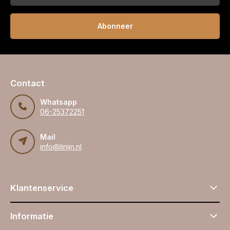
Abonneer
Contact
Whatsapp
06-25372251
Mail
info@linijn.nl
Klantenservice
Informatie