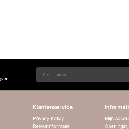
!
jven.
Klantenservice
Informat
Privacy Policy
Mijn accou
Retourinformatie
Openingsti