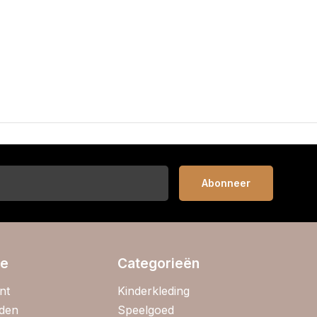
Abonneer
ie
Categorieën
nt
Kinderkleding
jden
Speelgoed