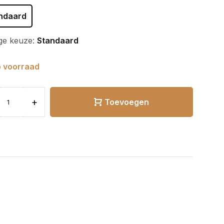
ndaard
ge keuze:
Standaard
 voorraad
+
Toevoegen