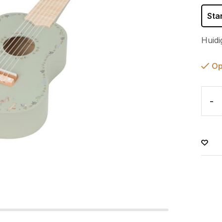
Sta
Huidi
Op
-