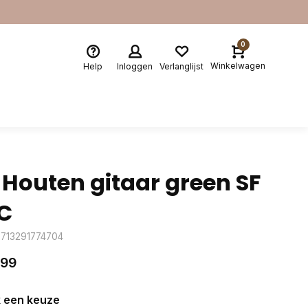
0
Winkelwagen
Help
Inloggen
Verlanglijst
 Houten gitaar green SF
C
8713291774704
,99
 een keuze