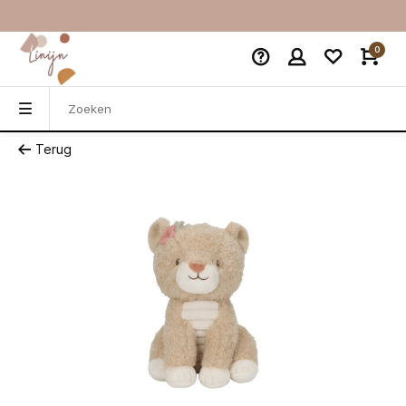
0
Terug