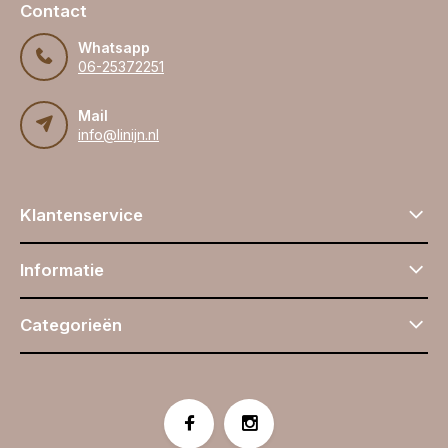
Contact
Whatsapp
06-25372251
Mail
info@linijn.nl
Klantenservice
Informatie
Categorieën