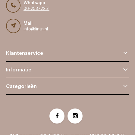
Whatsapp
06-25372251
Mail
info@linijn.nl
Klantenservice
Informatie
Categorieën