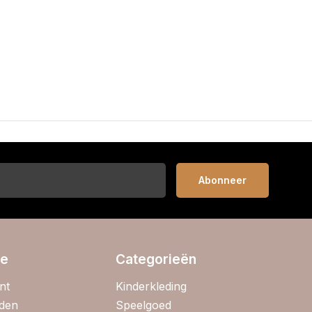
Abonneer
ie
Categorieën
nt
Kinderkleding
jden
Speelgoed