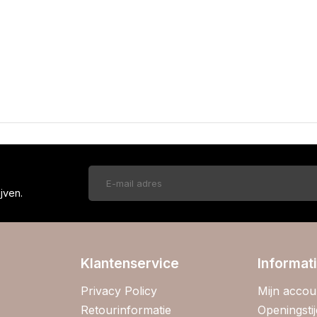
!
jven.
Klantenservice
Informat
Privacy Policy
Mijn accou
Retourinformatie
Openingsti