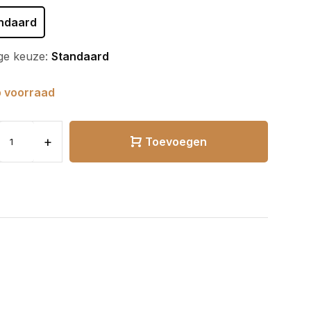
ndaard
ge keuze:
Standaard
 voorraad
+
Toevoegen