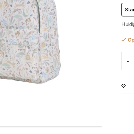
Sta
Huidi
Op
-