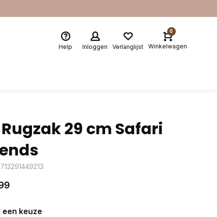
0
Winkelwagen
Help
Inloggen
Verlanglijst
 Rugzak 29 cm Safari
iends
8713291449213
99
 een keuze