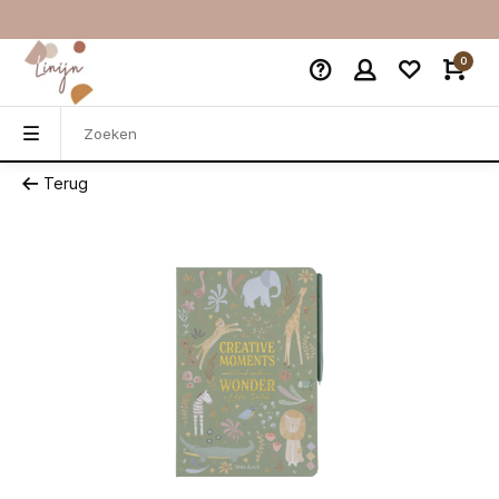
0
Terug