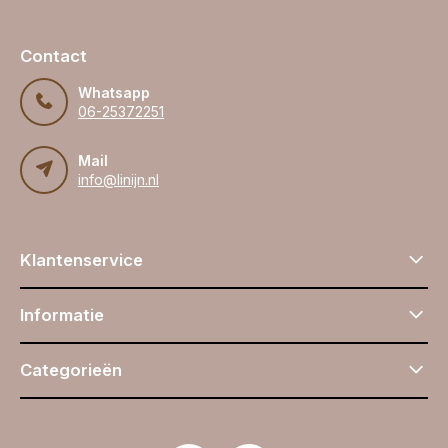
Contact
Whatsapp
06-25372251
Mail
info@linijn.nl
Klantenservice
Informatie
Categorieën