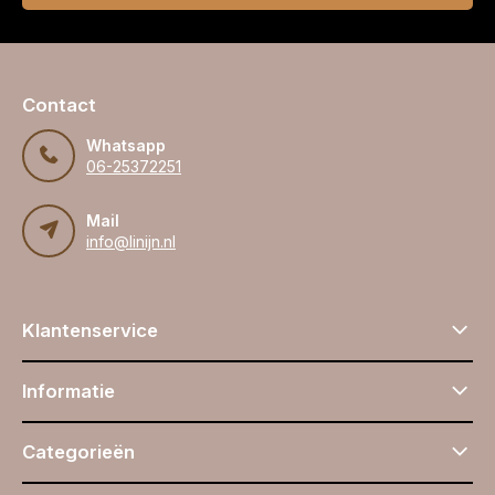
Contact
Whatsapp
06-25372251
Mail
info@linijn.nl
Klantenservice
Informatie
Categorieën