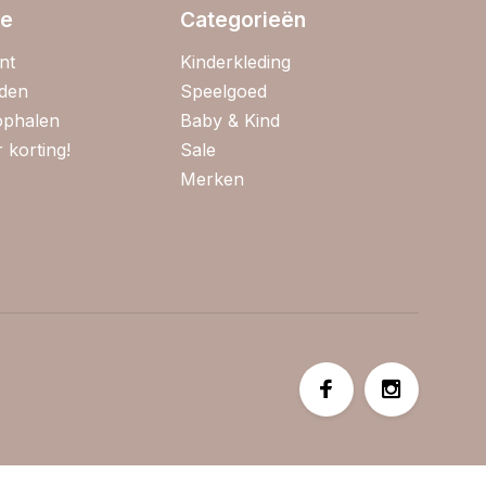
ie
Categorieën
nt
Kinderkleding
jden
Speelgoed
 ophalen
Baby & Kind
 korting!
Sale
Merken