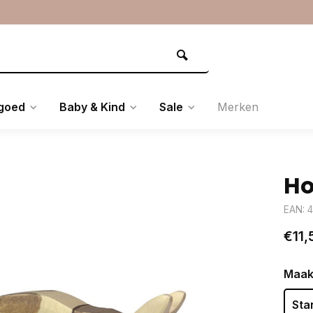
goed
Baby & Kind
Sale
Merken
Ho
EAN: 
€11,
Maak
Sta