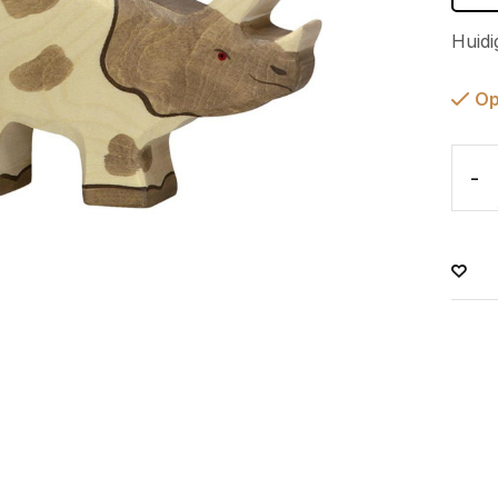
Huidi
Op
-