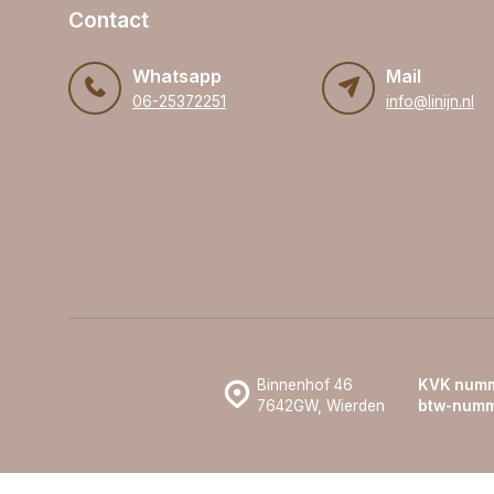
Contact
Whatsapp
Mail
06-25372251
info@linijn.nl
Binnenhof 46
KVK numm
7642GW, Wierden
btw-numm