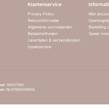
Klantenservice
Informat
Privacy Policy
Mijn accou
Retourinformatie
Openingsti
Algemene voorwaarden
Bestelling
Betaalmethoden
Spaar voor
Levertijden & verzendkosten
Inpakservice
er:
66037360
er:
NL001964058B55