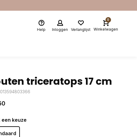
0
Winkelwagen
Help
Inloggen
Verlanglijst
uten triceratops 17 cm
4013594803366
50
 een keuze
ndaard